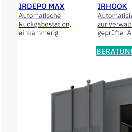
IRDEPO MAX
IRHOOK
Automatische
Automatisi
Rückgabestation,
zur Verwal
einkammerig
geprüfter 
BERATUN