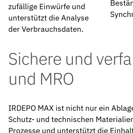
Bestä
zufällige Einwürfe und
Synchr
unterstützt die Analyse
der Verbrauchsdaten.
Sichere und ver
und MRO
IRDEPO MAX ist nicht nur ein Ablage
Schutz- und technischen Materialien
Prozesse und unterstützt die Einha