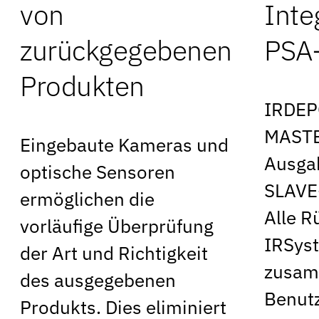
von
Inte
zurückgegebenen
PSA
Produkten
IRDEP
MAST
Eingebaute Kameras und
Ausga
optische Sensoren
SLAVE
ermöglichen die
Alle R
vorläufige Überprüfung
IRSyst
der Art und Richtigkeit
zusam
des ausgegebenen
Benutz
Produkts. Dies eliminiert