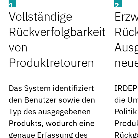
1
2
Vollständige
Erzw
Rückverfolgbarkeit
Rück
von
Ausg
Produktretouren
neue
Das System identifiziert
IRDEP
den Benutzer sowie den
die Um
Typ des ausgegebenen
Politi
Produkts, wodurch eine
Produk
genaue Erfassung des
Rückga