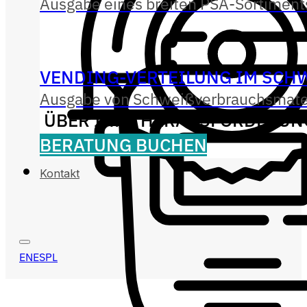
Ausgabe eines breiten PSA-Sortiments
VENDING-VERTEILUNG IM SCHW
Ausgabe von Schweißverbrauchsmateri
ÜBER IHRE HERAUSFORDERUN
BERATUNG BUCHEN
Kontakt
EN
ES
PL