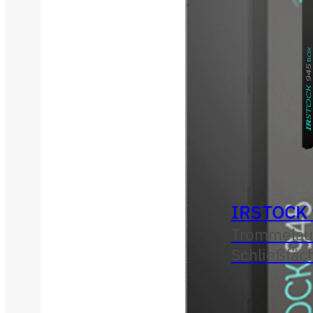
IRSTOCK
Trommelau
Schließfäc