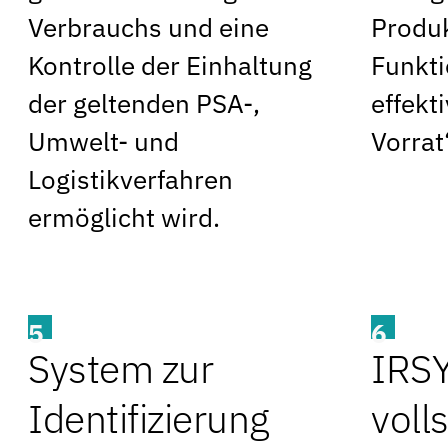
Verbrauchs und eine
Produk
Kontrolle der Einhaltung
Funkti
der geltenden PSA-,
effekt
Umwelt- und
Vorrat
Logistikverfahren
ermöglicht wird.
5
6
System zur
IRS
Identifizierung
voll