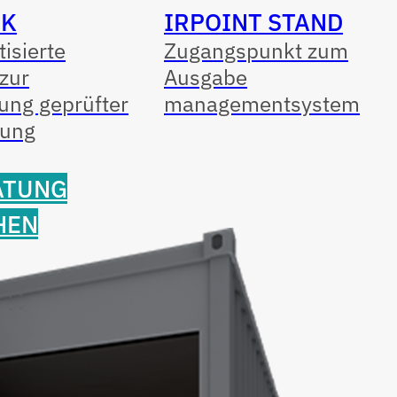
OK
IRPOINT STAND
isierte
Zugangspunkt zum
zur
Ausgabe
ung geprüfter
managementsystem
tung
ATUNG
HEN