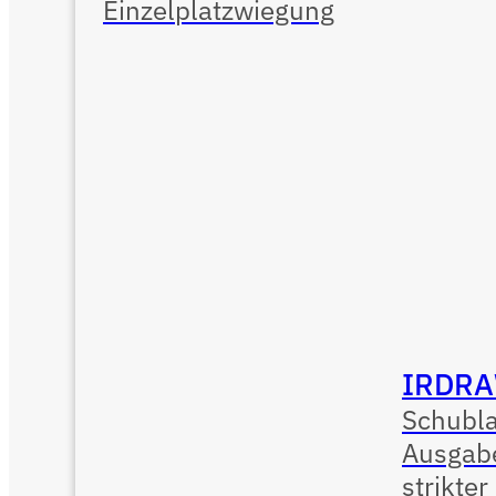
Einzelplatzwiegung
IRDRA
Schubl
Ausgab
strikter