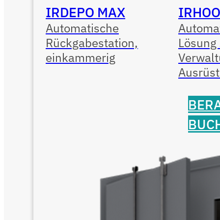
IRDEPO MAX
IRHO
Automatische
Automat
Rückgabestation,
Lösung 
einkammerig
Verwalt
Ausrüs
BER
BUC