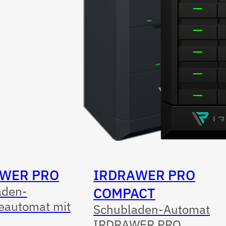
WER PRO
IRDRAWER PRO
aden-
COMPACT
eautomat mit
Schubladen-Automat
IRDRAWER PRO