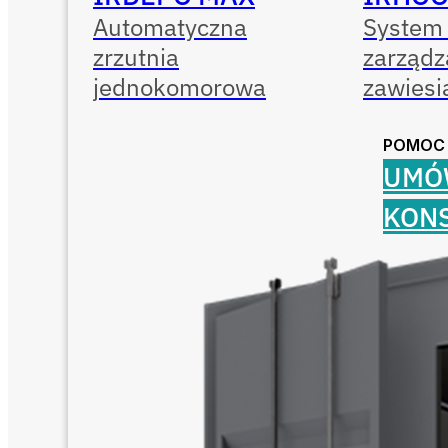
Automatyczna
System 
zrzutnia
zarządz
jednokomorowa
zawiesi
POMOC
UMÓ
KON