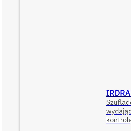
IRDRA
Szufla
wydając
kontrol