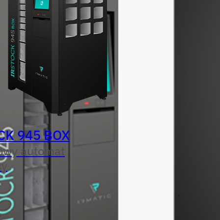
CK 945 BOX
owy automat
cy