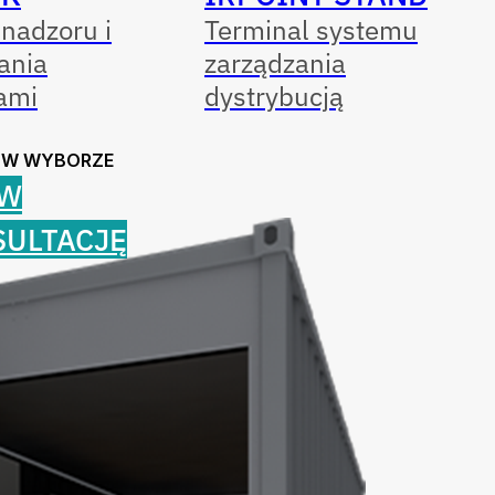
nadzoru i
Terminal systemu
ania
zarządzania
ami
dystrybucją
 W WYBORZE
W
SULTACJĘ