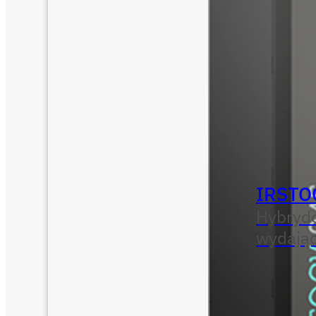
IRSTO
Hybryd
wydają