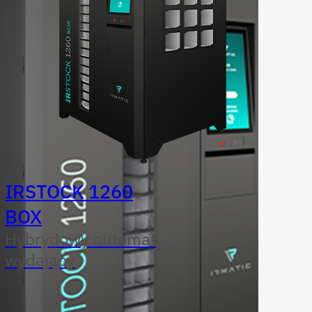
IRSTOCK 1260
BOX
Hybrydowy automat
wydający