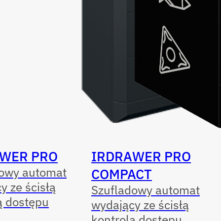
WER PRO
IRDRAWER PRO
dowy automat
COMPACT
y ze ścisłą
Szufladowy automat
ą dostępu
wydający ze ścisłą
kontrolą dostępu