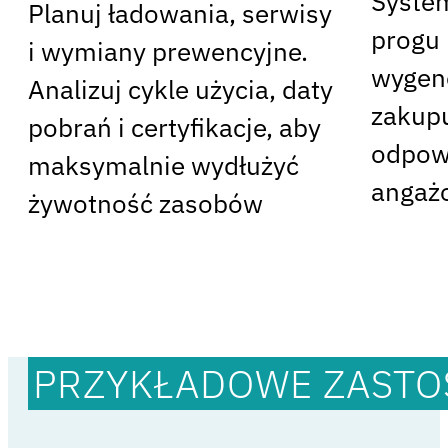
System
Planuj ładowania, serwisy
progu
i wymiany prewencyjne.
wygene
Analizuj cykle użycia, daty
zakup
pobrań i certyﬁkacje, aby
odpowi
maksymalnie wydłużyć
angaż
żywotność zasobów
PRZYKŁADOWE ZAST