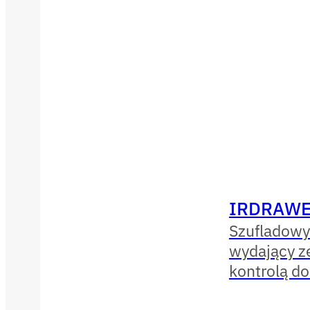
IRDRAWE
Szufladowy
wydający ze
kontrolą d