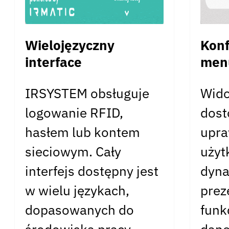
Wielojęzyczny
Konf
interface
men
IRSYSTEM obsługuje
Wido
logowanie RFID,
dost
hasłem lub kontem
upra
sieciowym. Cały
użyt
interfejs dostępny jest
dyna
w wielu językach,
prez
dopasowanych do
funk