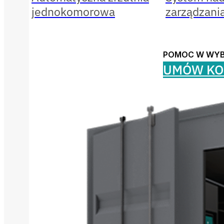
jednokomorowa
zarządzani
POMOC W WY
UMÓW KO