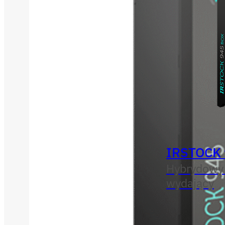
IRSTOCK
Hybrydowy
wydający