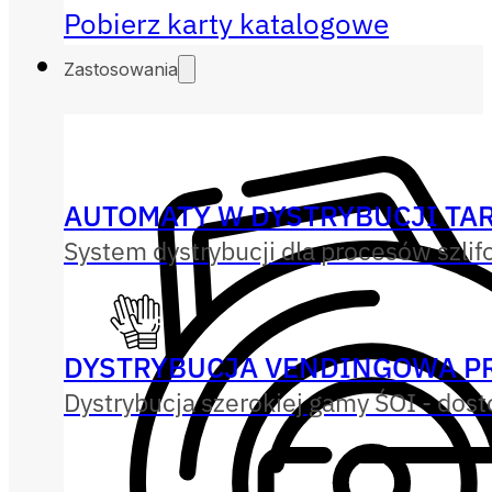
Pobierz karty katalogowe
Zastosowania
AUTOMATY W DYSTRYBUCJI TAR
System dystrybucji dla procesów szlif
DYSTRYBUCJA VENDINGOWA P
Dystrybucja szerokiej gamy ŚOI - dos