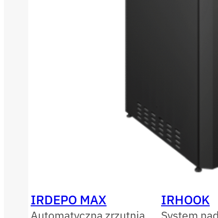
IRDEPO MAX
IRHOOK
Automatyczna zrzutnia
System nad