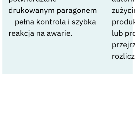
drukowanym paragonem
zużycie
– pełna kontrola i szybka
produk
reakcja na awarie.
lub pr
przejr
rozlic