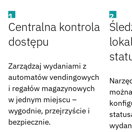
1
2
Centralna kontrola
Śled
dostępu
lokal
stat
Zarządzaj wydaniami z
automatów vendingowych
Narzęd
i regałów magazynowych
można
w jednym miejscu –
konﬁg
wygodnie, przejrzyście i
status
bezpiecznie.
wydane