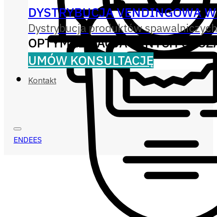
DYSTRYBUCJA VENDINGOWA W
Dystrybucja produktów spawalniczych
OPTYMALIZACJA INNYCH OBS
UMÓW KONSULTACJĘ
Kontakt
EN
DE
ES