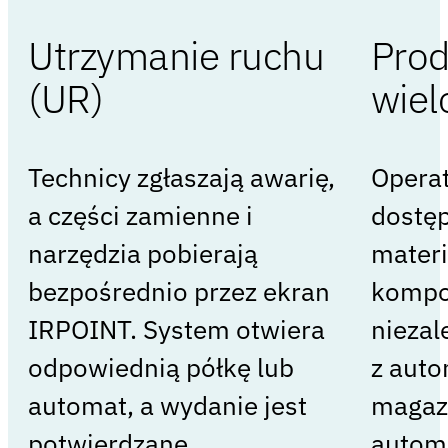
Utrzymanie ruchu
Prod
(UR)
wie
Technicy zgłaszają awarię,
Operat
a części zamienne i
dostęp
narzędzia pobierają
materi
bezpośrednio przez ekran
kompo
IRPOINT. System otwiera
niezal
odpowiednią półkę lub
z auto
automat, a wydanie jest
magaz
potwierdzane
automa