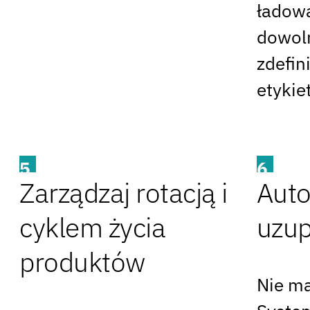
ładowa
dowol
zdeﬁn
etykie
5
6
Zarządzaj rotacją i
Aut
cyklem życia
uzup
produktów
Nie ma