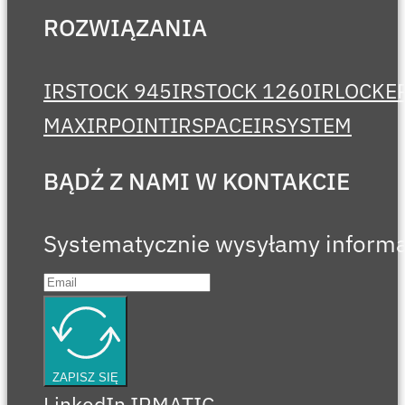
ROZWIĄZANIA
IRSTOCK 945
IRSTOCK 1260
IRLOCKE
MAX
IRPOINT
IRSPACE
IRSYSTEM
BĄDŹ Z NAMI W KONTAKCIE
Systematycznie wysyłamy informa
ZAPISZ SIĘ
LinkedIn IRMATIC