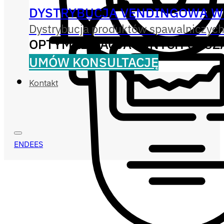
DYSTRYBUCJA VENDINGOWA W
Dystrybucja produktów spawalniczych
OPTYMALIZACJA INNYCH OBS
UMÓW KONSULTACJĘ
Kontakt
EN
DE
ES