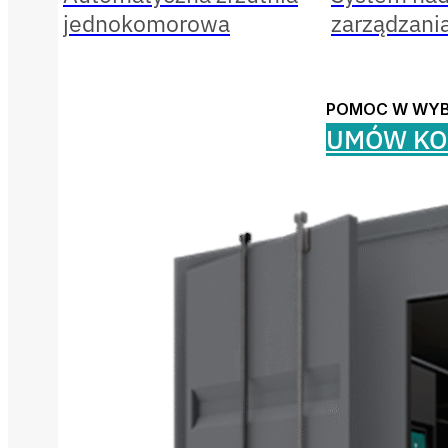
jednokomorowa
zarządzani
POMOC W WY
UMÓW KO