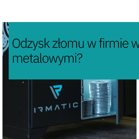
Odzysk złomu w firmie w
metalowymi?