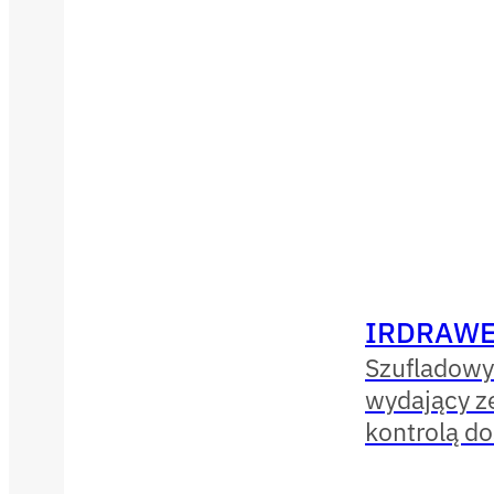
IRDRAWE
Szufladowy
wydający ze
kontrolą d