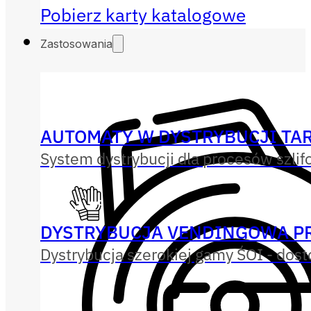
Pobierz karty katalogowe
Zastosowania
AUTOMATY W DYSTRYBUCJI TAR
System dystrybucji dla procesów szlif
DYSTRYBUCJA VENDINGOWA P
Dystrybucja szerokiej gamy ŚOI - dos