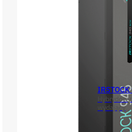
IRSTOCK
Hybrydowy
wydający