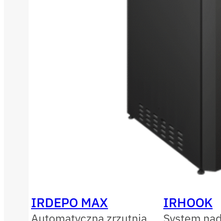
IRDEPO MAX
IRHOOK
Automatyczna zrzutnia
System nad