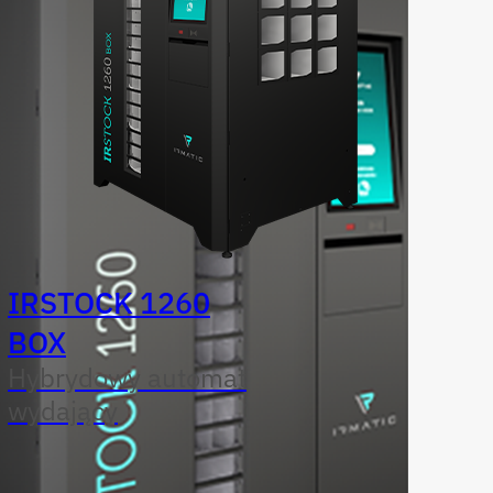
IRSTOCK 1260
BOX
Hybrydowy automat
wydający