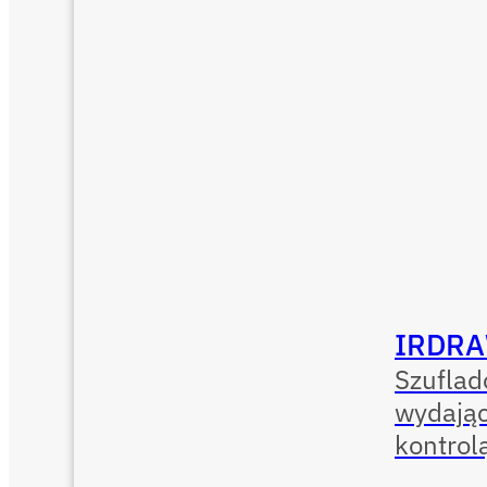
IRDRA
Szufla
wydając
kontrol