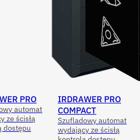
WER PRO
IRDRAWER PRO
dowy automat
COMPACT
y ze ścisłą
Szufladowy automat
ą dostępu
wydający ze ścisłą
kontrolą dostępu