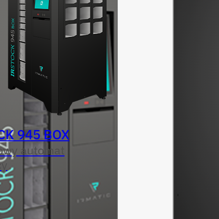
CK 945 BOX
owy automat
cy