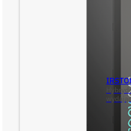
IRSTO
Hybryd
wydają