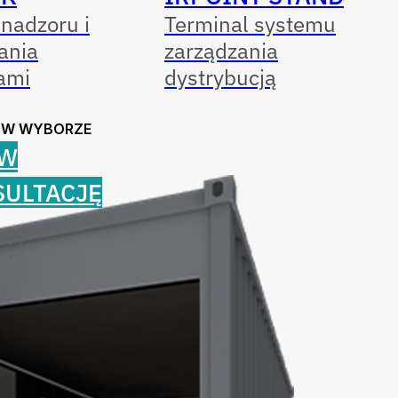
nadzoru i
Terminal systemu
ania
zarządzania
ami
dystrybucją
 W WYBORZE
W
SULTACJĘ