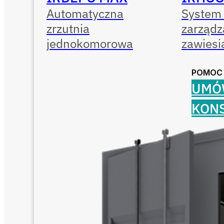
Automatyczna
System 
zrzutnia
zarządz
jednokomorowa
zawiesi
POMOC
UMÓ
KON