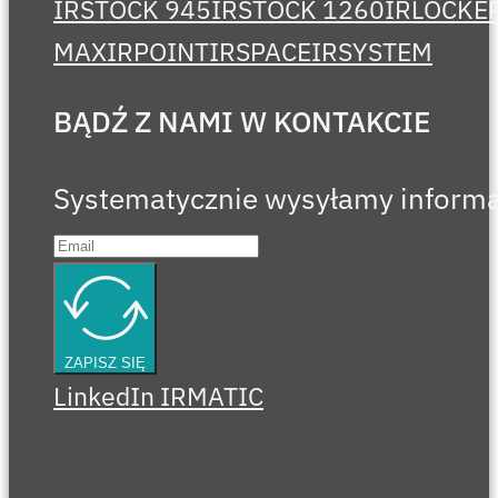
IRSTOCK 945
IRSTOCK 1260
IRLOCKE
MAX
IRPOINT
IRSPACE
IRSYSTEM
BĄDŹ Z NAMI W KONTAKCIE
Systematycznie wysyłamy informa
ZAPISZ SIĘ
LinkedIn IRMATIC