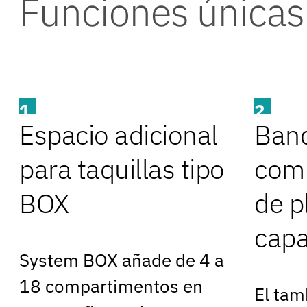
Funciones únicas
1
2
Espacio adicional
Band
para taquillas tipo
com
BOX
de p
capa
System BOX añade de 4 a
18 compartimentos en
El tam