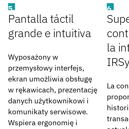
5
6
Pantalla táctil
Supe
grande e intuitiva
cont
la i
Wyposażony w
IRS
przemysłowy interfejs,
ekran umożliwia obsługę
La co
w rękawicach, prezentację
propor
danych użytkownikowi i
histor
komunikaty serwisowe.
transa
Wspiera ergonomię i