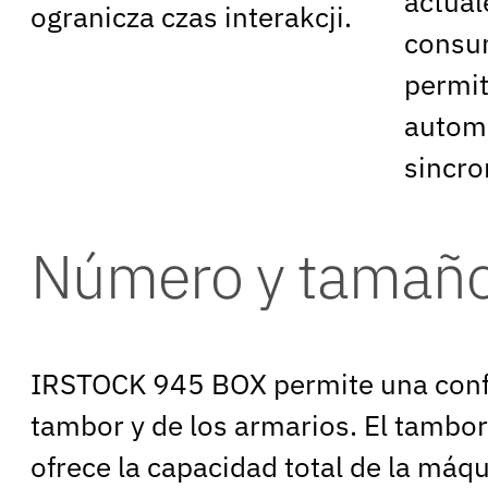
actual
ogranicza czas interakcji.
consum
permit
automá
sincro
Número y tamaño
IRSTOCK 945 BOX permite una config
tambor y de los armarios. El tambor
ofrece la capacidad total de la má