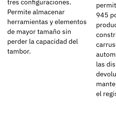
tres configuraciones.
permit
Permite almacenar
945 po
herramientas y elementos
produc
de mayor tamaño sin
constr
perder la capacidad del
carrus
tambor.
automa
las di
devolu
manten
el reg