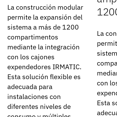
La construcción modular
120
permite la expansión del
sistema a más de 1200
La con
compartimentos
permit
mediante la integración
siste
con los cajones
compa
expendedores IRMATIC.
median
Esta solución flexible es
con lo
adecuada para
expen
instalaciones con
Esta s
diferentes niveles de
adecu
consumo y múltiples