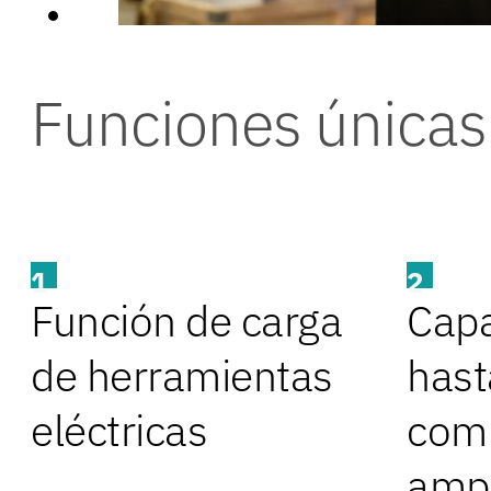
Funciones únicas
1
2
Función de carga
Capa
de herramientas
hast
eléctricas
com
ampl