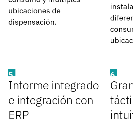
instal
ubicaciones de
difere
dispensación.
consu
ubicac
5
6
Informe integrado
Gran
e integración con
tácti
ERP
intui