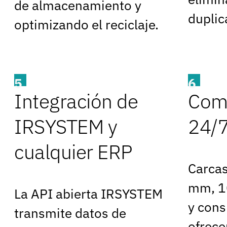
de almacenamiento y
duplic
optimizando el reciclaje.
5
6
Integración de
Comp
IRSYSTEM y
24/
cualquier ERP
Carca
mm, 1
La API abierta IRSYSTEM
y con
transmite datos de
ofrece