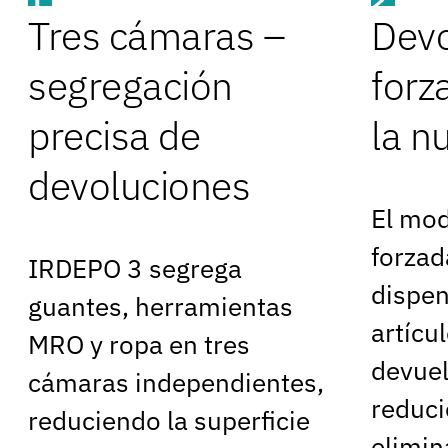
1
2
Tres cámaras –
Devo
segregación
forz
precisa de
la n
devoluciones
El mod
forzad
IRDEPO 3 segrega
dispen
guantes, herramientas
artícu
MRO y ropa en tres
devuel
cámaras independientes,
reduci
reduciendo la superficie
elimi