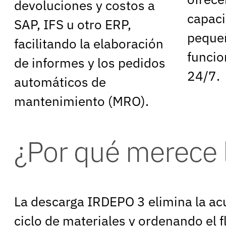
devoluciones y costos a
capac
SAP, IFS u otro ERP,
peque
facilitando la elaboración
funcio
de informes y los pedidos
24/7.
automáticos de
mantenimiento (MRO).
¿Por qué merece 
La descarga IRDEPO 3 elimina la acu
ciclo de materiales y ordenando el f