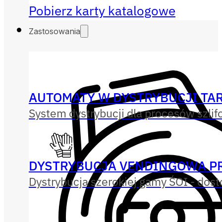
Pobierz karty katalogowe
Zastosowania
AUTOMATY W DYSTRYBUCJI TAR
System dystrybucji dla procesów szlif
DYSTRYBUCJA VENDINGOWA P
Dystrybucja szerokiej gamy ŚOI - dos