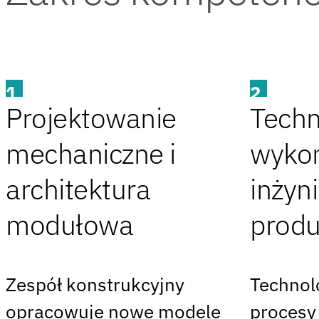
1
2
Projektowanie
Techn
mechaniczne i
wykon
architektura
inżyni
modułowa
produ
Zespół konstrukcyjny
Technol
opracowuje nowe modele
procesy