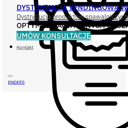
DYSTRYBUCJA VENDINGOWA W
Dystrybucja produktów spawalniczych
OPTYMALIZACJA INNYCH OBS
UMÓW KONSULTACJĘ
Kontakt
EN
DE
ES