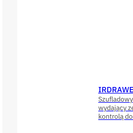
IRDRAWE
Szufladowy
wydający ze
kontrolą d