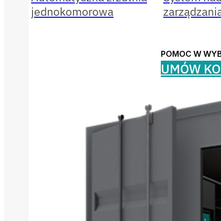
jednokomorowa
zarządzani
POMOC W WY
UMÓW KO