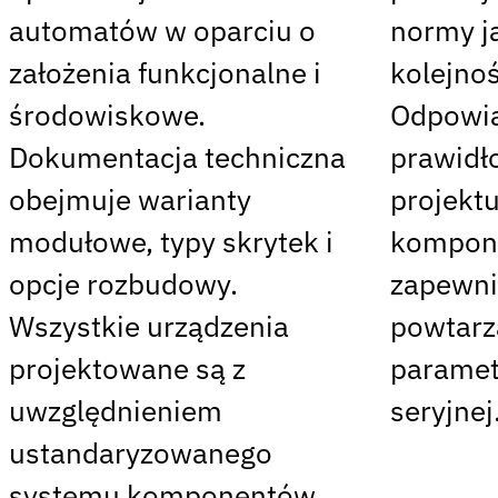
automatów w oparciu o
normy j
założenia funkcjonalne i
kolejno
środowiskowe.
Odpowia
Dokumentacja techniczna
prawidł
obejmuje warianty
projektu
modułowe, typy skrytek i
kompone
opcje rozbudowy.
zapewni
Wszystkie urządzenia
powtarz
projektowane są z
paramet
uwzględnieniem
seryjnej
ustandaryzowanego
systemu komponentów.