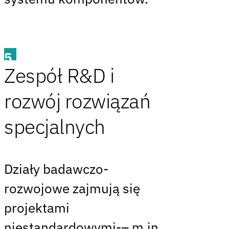
5
Zespół R&D i
rozwój rozwiązań
specjalnych
Działy badawczo-
rozwojowe zajmują się
projektami
niestandardowymi-– m.in.