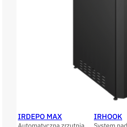
IRDEPO MAX
IRHOOK
Automatyczna zrzutnia
System nad