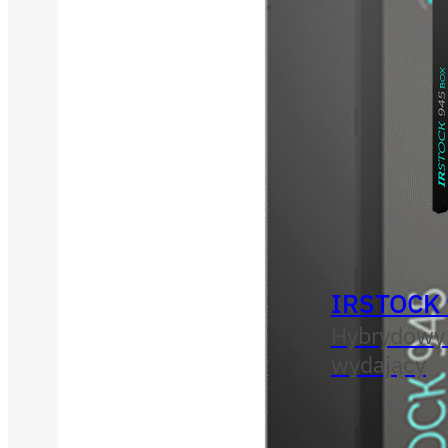
IRSTOCK
Hybrydowy
wydający