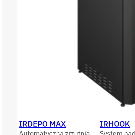
IRDEPO MAX
IRHOOK
Automatyczna zrzutnia
System nad