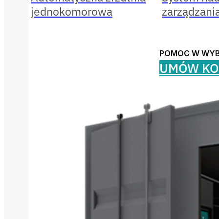
jednokomorowa
zarządzani
POMOC W WY
UMÓW KO