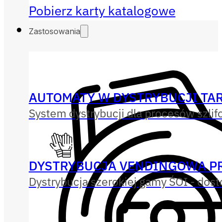
Pobierz karty katalogowe
Zastosowania
AUTOMATY W DYSTRYBUCJI TAR
System dystrybucji dla procesów szlif
DYSTRYBUCJA VENDINGOWA P
Dystrybucja szerokiej gamy ŚOI - dos