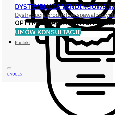
DYSTRYBUCJA VENDINGOWA W
Dystrybucja produktów spawalniczych
OPTYMALIZACJA INNYCH OBS
UMÓW KONSULTACJĘ
Kontakt
EN
DE
ES