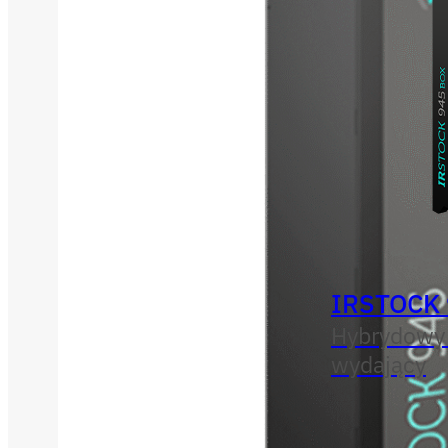
IRSTOCK
Hybrydowy
wydający