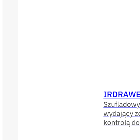
IRDRAWE
Szufladowy
wydający ze
kontrolą d